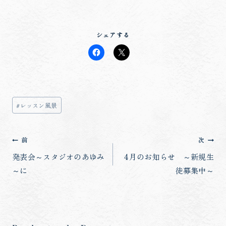
シェアする
投
#
レッスン風景
稿
タ
投
前
次
グ:
稿
発表会～スタジオのあゆみ
4月のお知らせ ～新規生
～に
徒募集中～
ナ
ビ
ゲ
ー