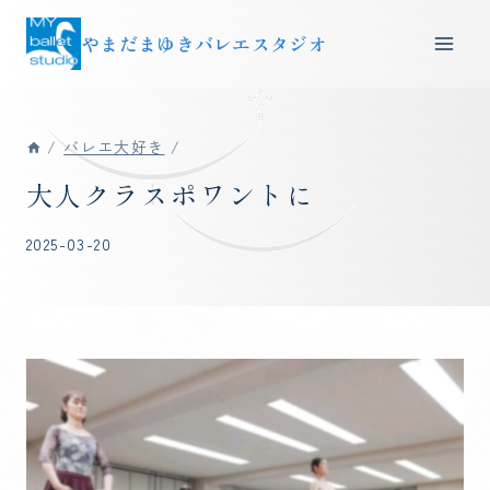
内
やまだまゆきバレエスタジオ
容
を
ス
キ
/
バレエ大好き
/
ッ
大人クラスポワントに
プ
2025-03-20