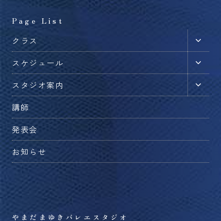
Page List
子
クラス
メ
子
スケジュール
ニ
メ
ュ
子
スタジオ案内
ニ
ー
メ
ュ
を
講師
ニ
ー
切
ュ
を
発表会
り
ー
切
替
を
お知らせ
り
え
切
替
る
り
え
替
る
え
る
やまだまゆきバレエスタジオ