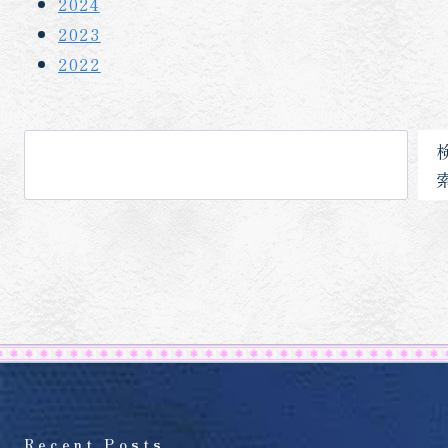
2024
2023
2022
検
索
Recent Posts