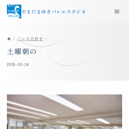
内
やまだまゆきバレエスタジオ
容
を
ス
キ
/
バレエ大好き
/
ッ
土曜朝の
プ
2025-03-24