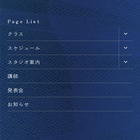
Page List
子
クラス
メ
子
スケジュール
ニ
メ
ュ
子
スタジオ案内
ニ
ー
メ
ュ
を
講師
ニ
ー
切
ュ
を
発表会
り
ー
切
替
を
お知らせ
り
え
切
替
る
り
え
替
る
え