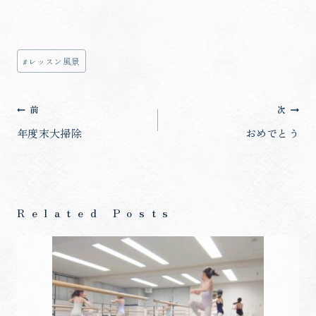
投
#
レッスン風景
稿
タ
投
前
次
グ:
稿
年度末大掃除
おめでとう
ナ
ビ
ゲ
Related Posts
ー
シ
ョ
ン