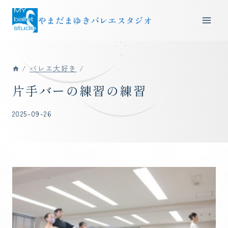
内
やまだまゆきバレエスタジオ
容
を
ス
キ
/
バレエ大好き
/
ッ
片手バーの練習の練習
プ
2025-09-26