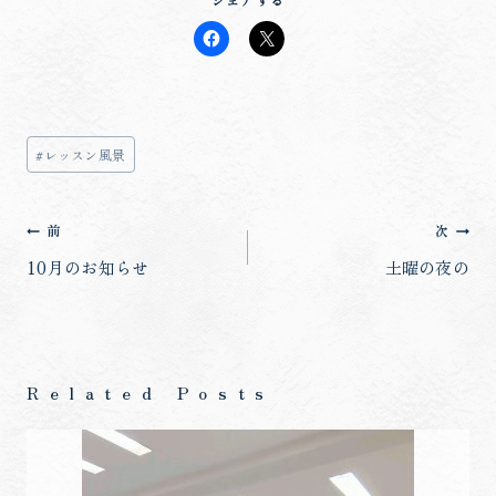
投
#
レッスン風景
稿
タ
投
前
次
グ:
稿
10月のお知らせ
土曜の夜の
ナ
ビ
ゲ
Related Posts
ー
シ
ョ