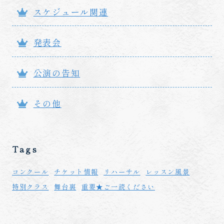
スケジュール関連
発表会
公演の告知
その他
Tags
コンクール
チケット情報
リハーサル
レッスン風景
特別クラス
舞台裏
重要★ご一読ください