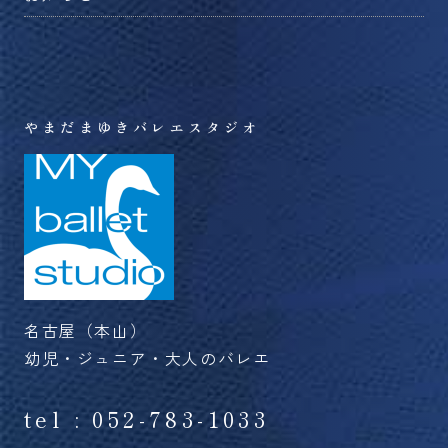
え
切
替
る
り
え
替
る
え
る
やまだまゆきバレエスタジオ
名古屋（本山）
幼児・ジュニア・大人のバレエ
tel : 052-783-1033