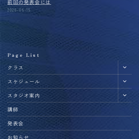
前回の発表会には
2026-06-15
Page List
子
クラス
メ
子
スケジュール
ニ
メ
ュ
子
スタジオ案内
ニ
ー
メ
ュ
を
講師
ニ
ー
切
ュ
を
発表会
り
ー
切
替
を
お知らせ
り