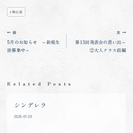
投
#
舞台裏
稿
タ
投
前
次
グ:
稿
5月のお知らせ ～新規生
第13回発表会の思い出～
徒募集中～
②大人クラス前編
ナ
ビ
ゲ
ー
Related Posts
シ
ョ
シンデレラ
ン
2025-01-20