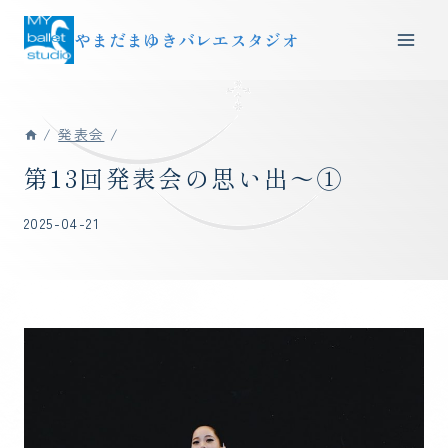
内
やまだまゆきバレエスタジオ
容
を
ス
キ
/
発表会
/
ッ
第13回発表会の思い出～①
プ
2025-04-21