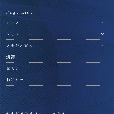
Page List
子
クラス
メ
子
スケジュール
ニ
メ
ュ
子
スタジオ案内
ニ
ー
メ
ュ
を
講師
ニ
ー
切
ュ
を
発表会
り
ー
切
替
を
お知らせ
り
え
切
替
る
り
え
替
る
え
る
やまだまゆきバレエスタジオ