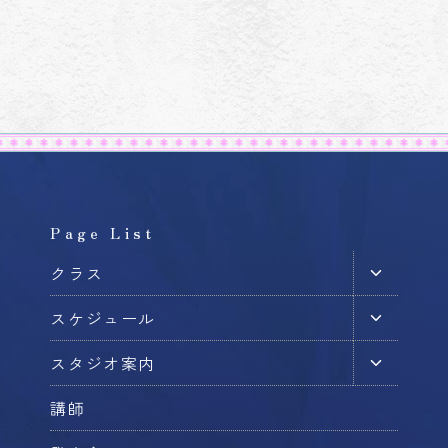
Page List
子
クラス
メ
子
スケジュール
ニ
メ
ュ
子
スタジオ案内
ニ
ー
メ
ュ
を
講師
ニ
ー
切
ュ
を