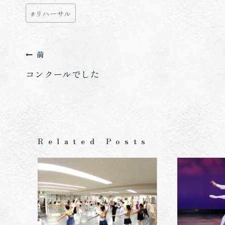
投
#
リハーサル
稿
タ
投
前
グ:
稿
コンクールでした
ナ
ビ
Related Posts
ゲ
ー
シ
ョ