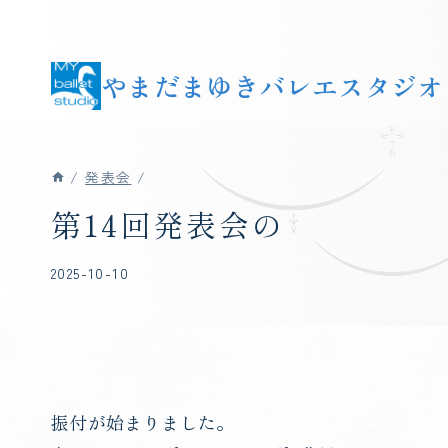
内
容
を
やまだまゆきバレエスタジオ
ス
キ
ッ
/
発表会
/
プ
第14回発表会の
2025-10-10
振付が始まりました。