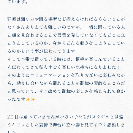
ています。
群舞は踊り方や踊る場所など揃えなければならないことが
たくさんありとても難しいのですが、一緒に踊っている人
と顔を見合わせることで言葉を発していなくてもどこに立
とうとしているのか、今からどんな動きをしようとしてい
るのかという事が伝わってきます。
そして本番で踊っている時には、相手が楽しんでいること
も伝わってきて私もすごく楽しい気持ちになりました！
そのようにコミュニケーションを取りお互いに楽しみなが
ら、励まし合いながら踊れることが群舞の素敵なところだ
と思っていて、今回改めて群舞の楽しさを感じられて良か
ったです
2日目は踊っていませんが小さい子たちがスタジオとは違
うキリッとした表情で舞台に立つ姿を見てすごく感動しま
した。