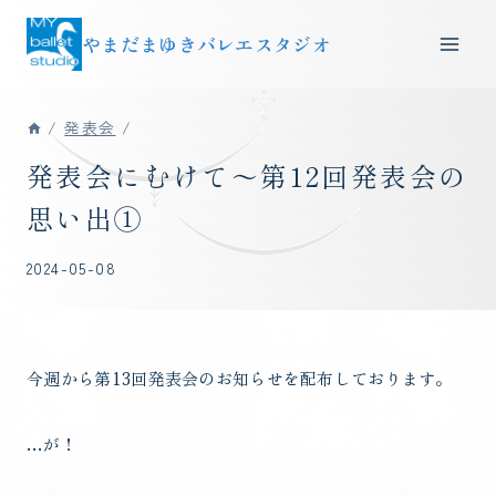
内
やまだまゆきバレエスタジオ
容
を
ス
/
発表会
/
キ
ッ
発表会にむけて～第12回発表会の
プ
思い出①
2024-05-08
今週から第13回発表会のお知らせを配布しております。
…が！