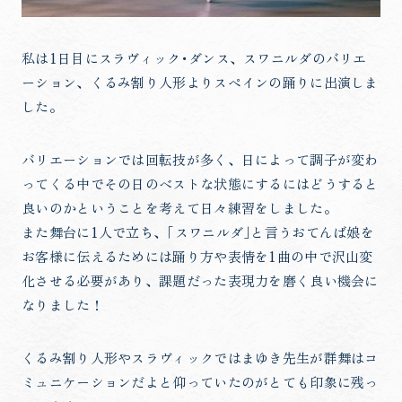
私は1日目にスラヴィック･ダンス、スワニルダのバリエ
ーション、くるみ割り人形よりスペインの踊りに出演しま
した。
バリエーションでは回転技が多く、日によって調子が変わ
ってくる中でその日のベストな状態にするにはどうすると
良いのかということを考えて日々練習をしました。
また舞台に1人で立ち、｢スワニルダ｣と言うおてんば娘を
お客様に伝えるためには踊り方や表情を1曲の中で沢山変
化させる必要があり、課題だった表現力を磨く良い機会に
なりました！
くるみ割り人形やスラヴィックではまゆき先生が群舞はコ
ミュニケーションだよと仰っていたのがとても印象に残っ