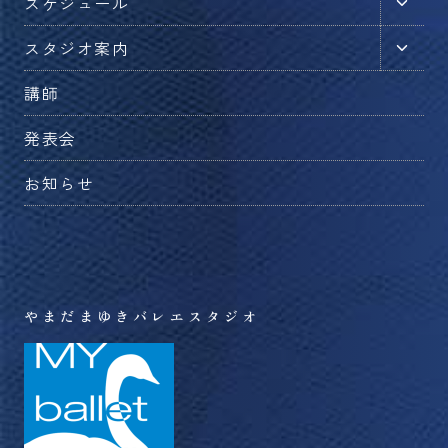
子
スケジュール
ニ
メ
ュ
子
スタジオ案内
ニ
ー
メ
ュ
を
講師
ニ
ー
切
ュ
を
発表会
り
ー
切
替
を
お知らせ
り
え
切
替
る
り
え
替
る
え
る
やまだまゆきバレエスタジオ