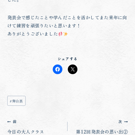
発表会で感じたことや学んだことを活かしてまた来年に向
けて練習を頑張りたいと思います！
ありがとうございました
シェアする
投
#
舞台裏
稿
タ
投
前
次
グ:
稿
今日の大人クラス
第12回発表会の思い出②