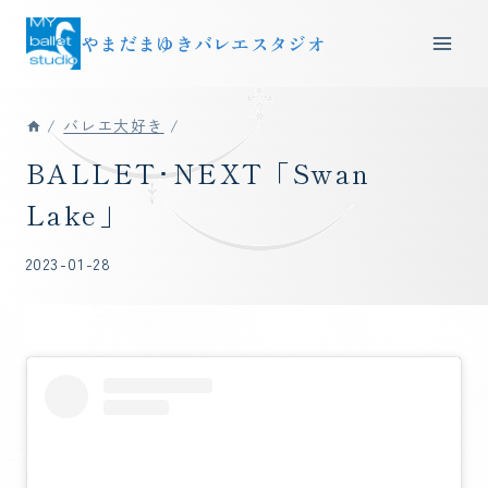
内
やまだまゆきバレエスタジオ
容
を
ス
/
バレエ大好き
/
キ
ッ
BALLET･NEXT「Swan
プ
Lake」
2023-01-28