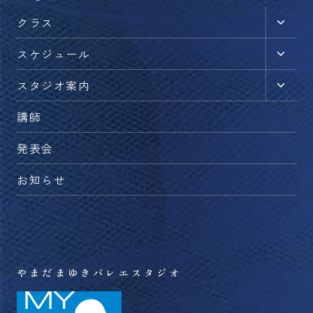
子
クラス
メ
子
スケジュール
ニ
メ
ュ
子
スタジオ案内
ニ
ー
メ
ュ
を
講師
ニ
ー
切
ュ
を
発表会
り
ー
切
替
を
お知らせ
り
え
切
替
る
り
え
替
る
え
る
やまだまゆきバレエスタジオ