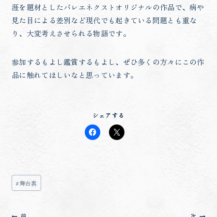
涯を題材としたバレエネクストオリジナルの作品で、病や
見た目による差別など現代でも起きている問題とも重な
り、大変考えさせられる物語です。
参加するもよし鑑賞するもよし、ぜひ多くの方々にこの作
品に触れてほしいなと思っています。
シェアする
投
#
舞台裏
稿
タ
投
前
次