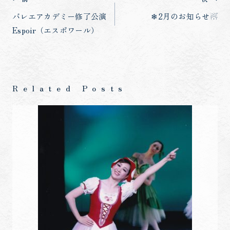
グ:
稿
バレエアカデミー修了公演
❄2月のお知らせ☃
Espoir（エスポワール）
ナ
ビ
ゲ
ー
Related Posts
シ
ョ
ン