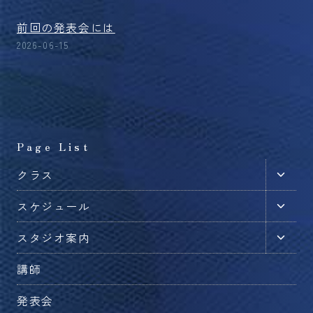
前回の発表会には
2026-06-15
Page List
子
クラス
メ
子
スケジュール
ニ
メ
ュ
子
スタジオ案内
ニ
ー
メ
ュ
を
講師
ニ
ー
切
ュ
を
発表会
り
ー