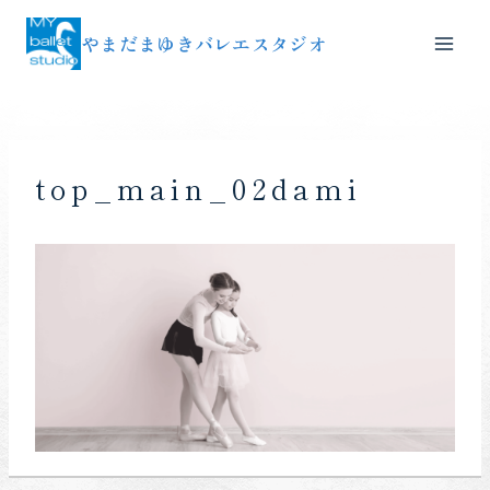
内
やまだまゆきバレエスタジオ
容
を
ス
キ
ッ
top_main_02dami
プ