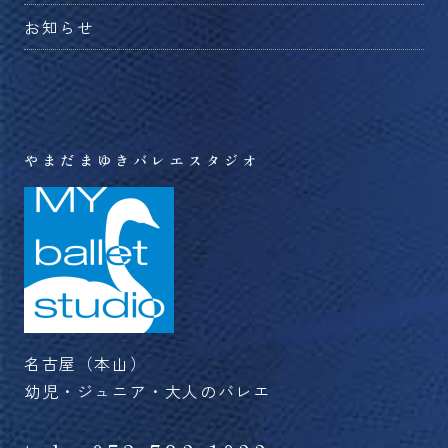
切
替
を
お知らせ
り
え
切
替
る
り
え
替
る
え
る
やまだまゆきバレエスタジオ
名古屋（本山）
幼児・ジュニア・大人のバレエ