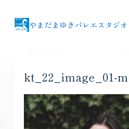
内
容
を
やまだまゆきバレエスタジオ
ス
キ
ッ
プ
kt_22_image_01-mi