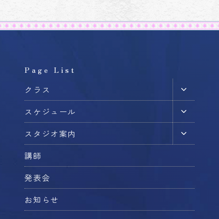
Page List
子
クラス
メ
子
スケジュール
ニ
メ
ュ
子
スタジオ案内
ニ
ー
メ
ュ
を
講師
ニ
ー
切
ュ
を
発表会
り
ー
切
替
を
お知らせ
り
え
切
替
る