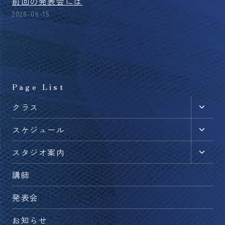
前回の発表会には
2026-06-15
Page List
子
クラス
メ
子
スケジュール
ニ
メ
ュ
子
スタジオ案内
ニ
ー
メ
ュ
を
講師
ニ
ー
切
ュ
を
発表会
り
ー
切
替
を
お知らせ
り
え