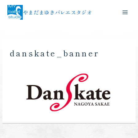
内
やまだまゆきバレエスタジオ
容
を
ス
キ
ッ
danskate_banner
プ