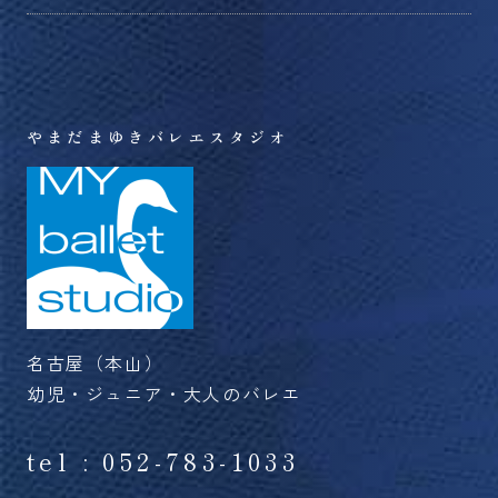
切
替
る
り
え
替
る
え
る
やまだまゆきバレエスタジオ
名古屋（本山）
幼児・ジュニア・大人のバレエ
tel : 052-783-1033