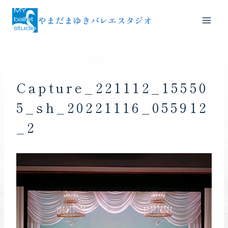
内
やまだまゆきバレエスタジオ
容
を
ス
キ
ッ
Capture_221112_15550
プ
5_sh_20221116_055912
_2