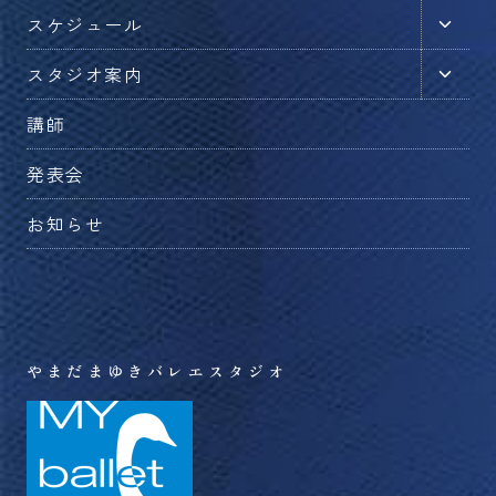
メ
子
スケジュール
ニ
メ
ュ
子
スタジオ案内
ニ
ー
メ
ュ
を
講師
ニ
ー
切
ュ
を
発表会
り
ー
切
替
を
お知らせ
り
え
切
替
る
り
え
替
る
え
る
やまだまゆきバレエスタジオ