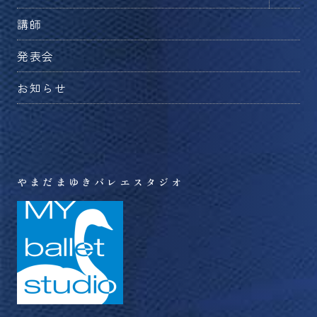
ー
メ
ュ
を
講師
ニ
ー
切
ュ
を
発表会
り
ー
切
替
を
お知らせ
り
え
切
替
る
り
え
替
る
え
る
やまだまゆきバレエスタジオ