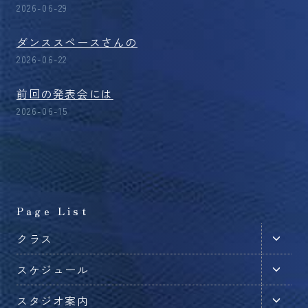
2026-06-29
ダンススペースさんの
2026-06-22
前回の発表会には
2026-06-15
Page List
子
クラス
メ
子
スケジュール
ニ
メ
ュ
子
スタジオ案内
ニ