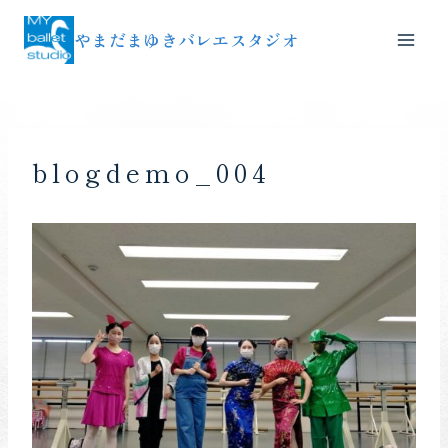
内
やまだまゆきバレエスタジオ
容
を
ス
キ
ッ
blogdemo_004
プ