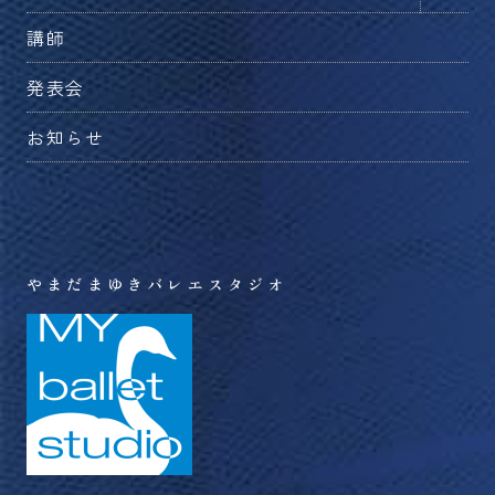
ー
メ
ュ
を
講師
ニ
ー
切
ュ
を
発表会
り
ー
切
替
を
お知らせ
り
え
切
替
る
り
え
替
る
え
る
やまだまゆきバレエスタジオ