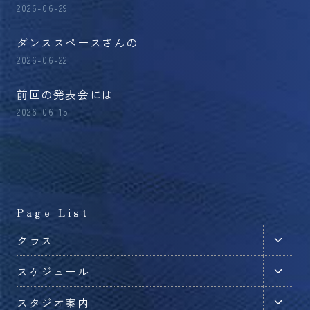
2026-06-29
ダンススペースさんの
2026-06-22
前回の発表会には
2026-06-15
Page List
子
クラス
メ
子
スケジュール
ニ
メ
ュ
子
スタジオ案内
ニ