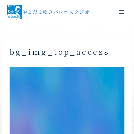
内
やまだまゆきバレエスタジオ
容
を
ス
キ
ッ
bg_img_top_access
プ