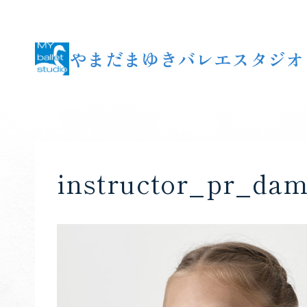
内
容
を
やまだまゆきバレエスタジオ
ス
キ
ッ
プ
instructor_pr_dam