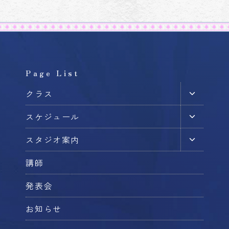
Page List
子
クラス
メ
子
スケジュール
ニ
メ
ュ
子
スタジオ案内
ニ
ー
メ
ュ
を
講師
ニ
ー
切
ュ
を
発表会
り
ー
切
替
を
お知らせ
り
え
切
替
る